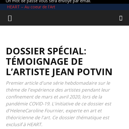
Un mot de passe vous sera envoyé par email.
HEART – Au coeur de l'Art
DOSSIER SPÉCIAL:
TÉMOIGNAGE DE
L’ARTISTE JEAN POTVIN
Premier article d'une série hebdomadaire sur le
thème de l'expérience des artistes pendant leur
confinement de mars et avril 2020, lors de la
pandémie COVID-19. L'initiative de ce dossier est
d'HeleneCaroline Fournier, experte en art et
théoricienne de l'art. Ce dossier thématique est
exclusif à HEART.