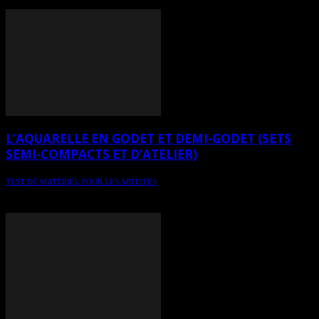
Chronique 15 - spécial aquarelle / L’aquarelle en tube
L’AQUARELLE EN GODET ET DEMI-GODET (SETS
SEMI-COMPACTS ET D’ATELIER)
TEST DE MATÉRIEL POUR LES ARTISTES
Chronique 14 - spécial aquarelle / L’aquarelle en godet et demi-
godet (sets semi-compacts et d’atelier)