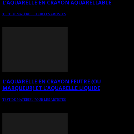
L’AQUARELLE EN CRAYON AQUARELLABLE
TEST DE MATÉRIEL POUR LES ARTISTES
Chronique 18 - spécial aquarelle / L’aquarelle en crayon
aquarellable
L’AQUARELLE EN CRAYON FEUTRE (OU
MARQUEUR) ET L’AQUARELLE LIQUIDE
TEST DE MATÉRIEL POUR LES ARTISTES
Chronique 17 - spécial aquarelle / L’aquarelle en crayon feutre (ou
marqueur) et l’aquarelle liquide