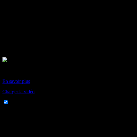
En chargeant cette vidéo, vous acceptez la politique de
confidentialité de Vimeo.
En savoir plus
Charger la vidéo
Toujours autoriser Vimeo