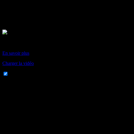
En chargeant cette vidéo, vous acceptez la politique de
confidentialité de Vimeo.
En savoir plus
Charger la vidéo
Toujours autoriser Vimeo
ÉDITH LIÉTAR