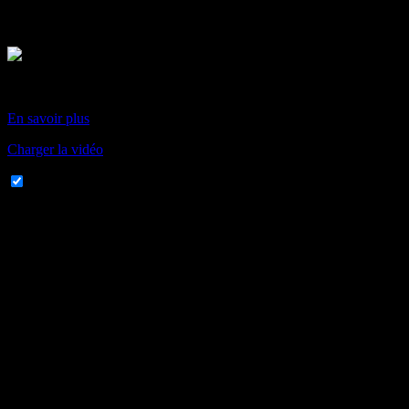
En chargeant cette vidéo, vous acceptez la politique de
confidentialité de Vimeo.
En savoir plus
Charger la vidéo
Toujours autoriser Vimeo
RÉJANE TREMBLAY