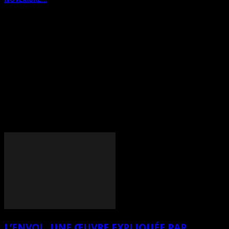
EXPOS
LES OEUVRES EXPLIQUÉES PAR L’HERMÉNEUTIQUE DE L’ART
L’ENVOL, UNE ŒUVRE EXPLIQUÉE PAR