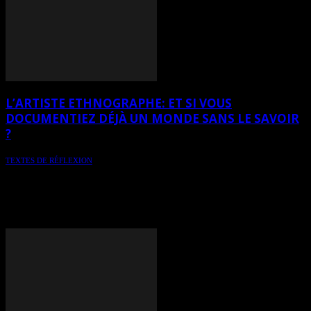
L’ARTISTE ETHNOGRAPHE: ET SI VOUS
DOCUMENTIEZ DÉJÀ UN MONDE SANS LE SAVOIR
?
TEXTES DE RÉFLEXION
Vous peignez le même quai depuis dix, quinze, vingt ans ? Le même
phare, le même port, les mêmes bateaux amarrés flanc contre flanc ?
Vous croyez faire du paysage. Mais si, en réalité, vous faisiez autre
chose ? - Texte sur réflexion sur l’artiste ethnographe, par
HeleneCaroline Fournier, experte en art et théoricienne de l’art