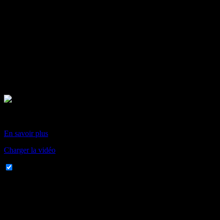
En chargeant cette vidéo, vous acceptez la politique de
confidentialité de Vimeo.
En savoir plus
Charger la vidéo
Toujours autoriser Vimeo