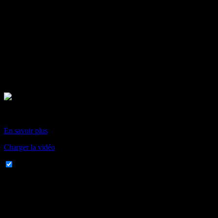
En chargeant cette vidéo, vous acceptez la politique de
confidentialité de Vimeo.
En savoir plus
Charger la vidéo
Toujours autoriser Vimeo