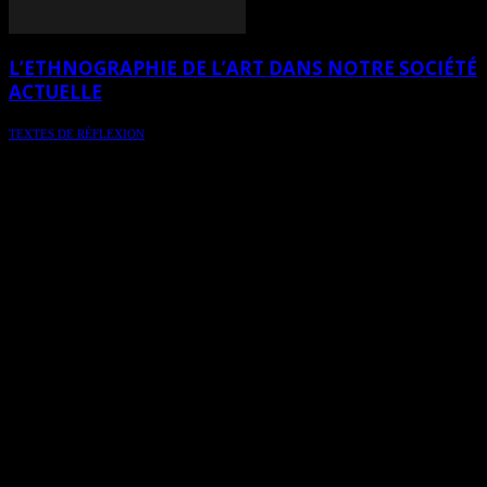
L’ETHNOGRAPHIE DE L’ART DANS NOTRE SOCIÉTÉ
ACTUELLE
TEXTES DE RÉFLEXION
L’ethnographie de l’art, dans notre société actuelle, contribue à
comprendre l’art comme un espace de négociation culturelle,
politique et identitaire. Texte de réflexion.
ANDRÉE ROY