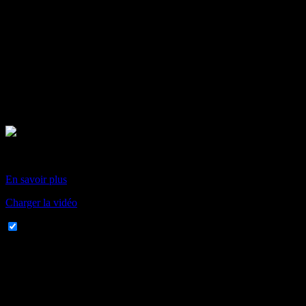
En chargeant cette vidéo, vous acceptez la politique de
confidentialité de Vimeo.
En savoir plus
Charger la vidéo
Toujours autoriser Vimeo