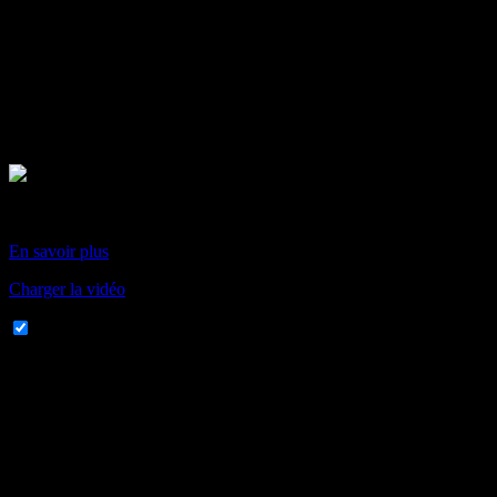
En chargeant cette vidéo, vous acceptez la politique de
confidentialité de Vimeo.
En savoir plus
Charger la vidéo
Toujours autoriser Vimeo
DOCUMENTAIRES SUR LO