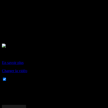
En chargeant cette vidéo, vous acceptez la politique de
confidentialité de Vimeo.
En savoir plus
Charger la vidéo
Toujours autoriser Vimeo
LES PLUS RÉCENTS