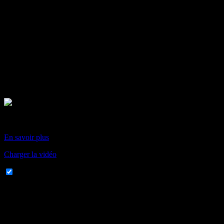
En chargeant cette vidéo, vous acceptez la politique de
confidentialité de Vimeo.
En savoir plus
Charger la vidéo
Toujours autoriser Vimeo