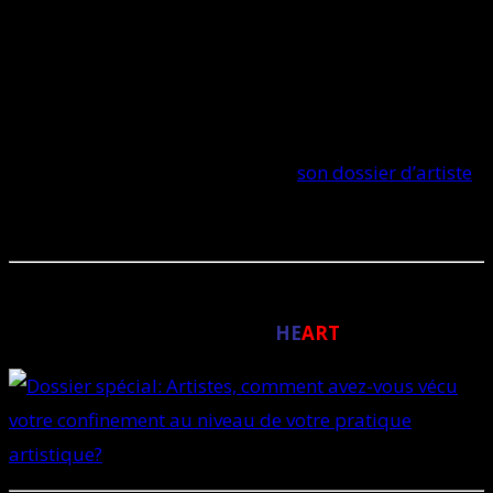
Le seul bémol est que maintenant que son atelier est
trop bien rangé, il ne retrouve plus rien. «
C’est pire
qu’avant !
», dit-il avec l’humour qui le caractérise et
qui n’est décidément pas mort avec le confinement.
ERIK BONNET SUR INTERNET:
son dossier d’artiste
LA CHRONIQUE HEBDOMADAIRE DE L’ÉTÉ
EXCLUSIVE À
HE
ART