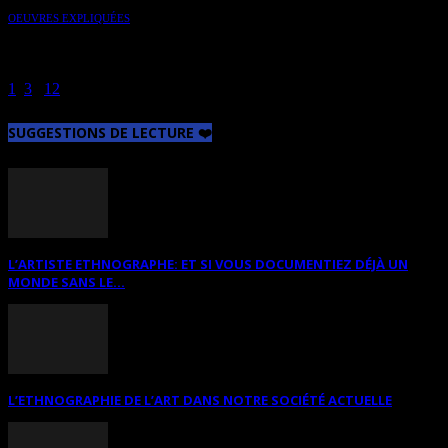
OEUVRES EXPLIQUÉES
Une oeuvre de l’artiste BEL (Lina Bélisle) expliquée par
l’herméneutique de l’art par HeleneCaroline Fournier, experte en art
et théoricienne de l’art, également rédactrice spécialisée
1
2
3
...
12
Page 2 sur 12
SUGGESTIONS DE LECTURE ❤️
L’ARTISTE ETHNOGRAPHE: ET SI VOUS DOCUMENTIEZ DÉJÀ UN
MONDE SANS LE...
L’ETHNOGRAPHIE DE L’ART DANS NOTRE SOCIÉTÉ ACTUELLE