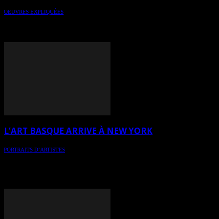
OEUVRES EXPLIQUÉES
Oeuvre expliquée par l’herméneutique de l’art - « Terre nouvelle :
La déchirure » est une acrylique et marouflage sur toile galerie de 16
x 16 pouces (40 x 40 cm), réalisée en 2024 par l’artiste Édith Liétar.
L’ART BASQUE ARRIVE À NEW YORK
PORTRAITS D’ARTISTES
Patxi Xabier Lezama Perier est un nom qui commence à résonner
fortement dans le monde de l'art contemporain. Son approche
unique et sa capacité à fusionner la mythologie et la culture basques
avec l'art ont fait de lui un talent polyvalent et hautement reconnu.