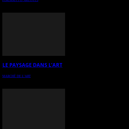
Portrait de l’artiste Ginette Ash qui célèbre ses 50 ans de vie
artistique en 2025
LE PAYSAGE DANS L’ART
MARCHÉ DE L’ART
Le paysage dans l’art, un genre en lui-même qui a été, est, et restera
une discipline majeure dans l’art canadien - texte de réflexion