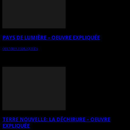
PAYS DE LUMIÈRE – OEUVRE EXPLIQUÉE
OEUVRES EXPLIQUÉES
Oeuvre expliquée par l’herméneutique de l’art - Pays de lumière est
une acrylique sur toile de 32 x 32 pouces (80 x 80 cm), réalisée en
2024 par l’artiste Muriel Cayet.
TERRE NOUVELLE: LA DÉCHIRURE – OEUVRE
EXPLIQUÉE