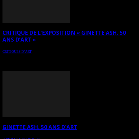
CRITIQUE DE L’EXPOSITION « GINETTE ASH. 50
ANS D’ART »
CRITIQUES D’ART
Critique de l’exposition rétrospective de Ginette Ash qui se tient du
1er mai au 31 décembre 2025 au Musée d’art contemporain VR 3D
(MACVR3D) - www.macvr3d.com
GINETTE ASH. 50 ANS D’ART
PORTRAITS D’ARTISTES