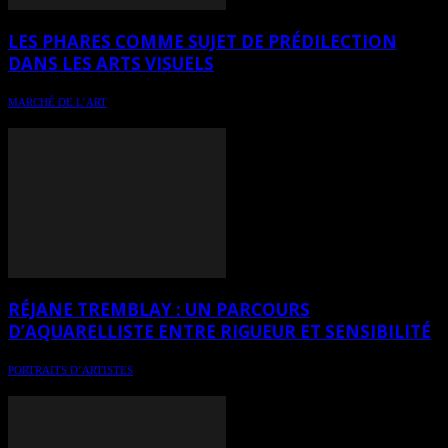
LES PHARES COMME SUJET DE PRÉDILECTION
DANS LES ARTS VISUELS
MARCHÉ DE L’ART
Les phares dans l’art - sujet de prédilection à méditer
RÉJANE TREMBLAY : UN PARCOURS
D’AQUARELLISTE ENTRE RIGUEUR ET SENSIBILITÉ
PORTRAITS D’ARTISTES
Portrait de l’artiste Réjane Tremblay (SCA)