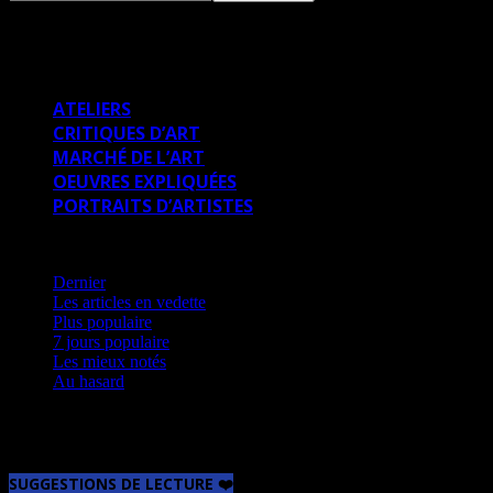
ARTICLES THÉMATIQUES
ATELIERS
CRITIQUES D’ART
MARCHÉ DE L’ART
OEUVRES EXPLIQUÉES
PORTRAITS D’ARTISTES
Les articles en vedette
Dernier
Les articles en vedette
Plus populaire
7 jours populaire
Les mieux notés
Au hasard
Aucun article à afficher
SUGGESTIONS DE LECTURE ❤️