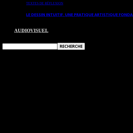
TEXTES DE RÉFLEXION
LE DESSIN INTUITIF. UNE PRATIQUE ARTISTIQUE FON
AUDIOVISUEL
CRITIQUE DE L’EXPOSITION « GINETTE
Par HeleneCaroline Fournier, experte en art
Présentée du 1er mai au 31 décembre 2025 au Musée d
celle d’une vie entièrement consacrée à la création. C
révélait l’ampleur d’un parcours marqué par l’expérim
Lévis depuis de nombreuses années, Ginette Ash a d’