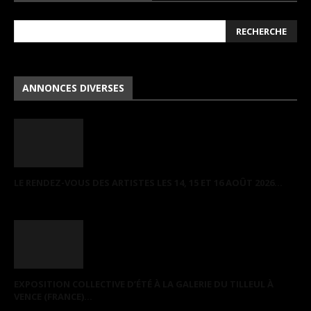
ANNONCES DIVERSES
LE RENDEZ-VOUS DES ARTISTES LES 14, 15 ET 16 AOÛT 2026...
EXPOSITION COLLECTIVE D’ÉTÉ À LA GALERIE DU TILLEUL À
VENCE (FRANCE)...