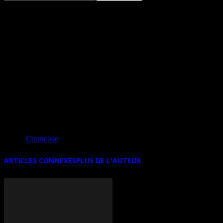
TRAITS DE MÉMOIRE, DESSINS ET
GRAVURES – JACQUES DECLERCQ DU
28 JUIN AU 8 NOVEMBRE À
GRAVELINES (FRANCE)
Source
Courtoisie
ARTICLES CONNEXES
PLUS DE L'AUTEUR