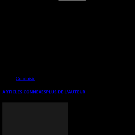
RAÂK & MÉLANIE BOURGET DU 10
JUIN AU 19 JUILLET 2026
Source
Courtoisie
ARTICLES CONNEXES
PLUS DE L'AUTEUR