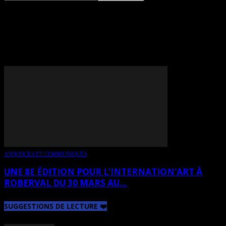
TAG: SYLVANA AYMARD
(NOM D’ARTISTE NANA A)
ANNONCES ET COMMUNIQUÉS
UNE 8E ÉDITION POUR L’INTERNATION’ART À
ROBERVAL DU 30 MARS AU...
SUGGESTIONS DE LECTURE ❤️