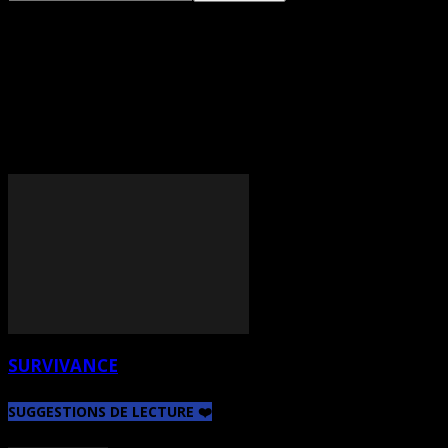
TAG: SURVIVANCE OU LE
PINCEAU COMME
ÉCRITURE
SURVIVANCE
SUGGESTIONS DE LECTURE ❤️