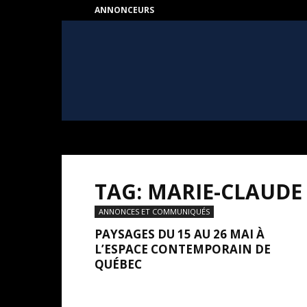
ANNONCEURS
HEART
–
Au
coeur
de
l'Art
TAG: MARIE-CLAUD
ANNONCES ET COMMUNIQUÉS
PAYSAGES DU 15 AU 26 MAI À
L’ESPACE CONTEMPORAIN DE
QUÉBEC