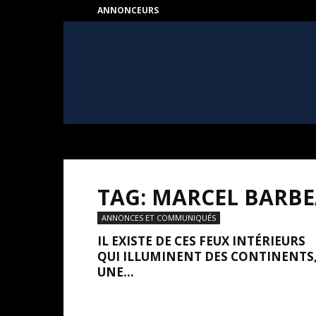
ANNONCEURS
HEART
–
Au
coeur
de
l'Art
TAG: MARCEL BARB
ANNONCES ET COMMUNIQUÉS
IL EXISTE DE CES FEUX INTÉRIEURS
QUI ILLUMINENT DES CONTINENTS
UNE...