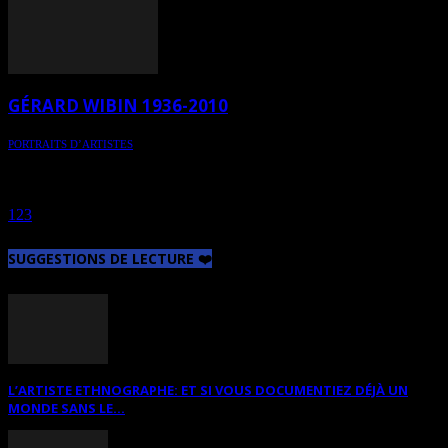
GÉRARD WIBIN 1936-2010
PORTRAITS D’ARTISTES
Gérard Wibin est décédé suite à une longue maladie le 7 juillet 2010.
Gérard Wibin était un grand artiste belge qui a laissé derrière lui des
monuments d’importance.
1
2
3
4
Page 4 sur 4
SUGGESTIONS DE LECTURE ❤️
L’ARTISTE ETHNOGRAPHE: ET SI VOUS DOCUMENTIEZ DÉJÀ UN
MONDE SANS LE...