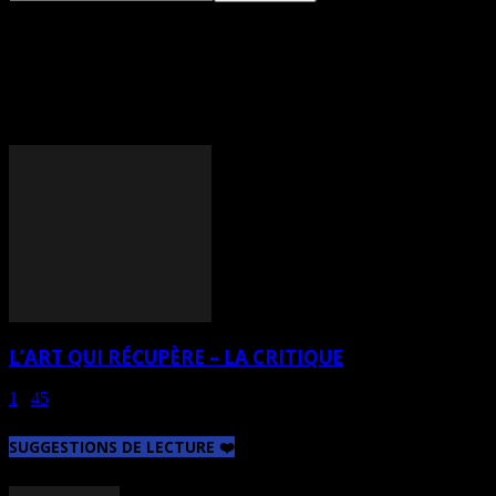
TAG: GINETTE ASH-
TREMBLAY
L’ART QUI RÉCUPÈRE – LA CRITIQUE
1
...
4
5
6
Page 6 sur 6
SUGGESTIONS DE LECTURE ❤️