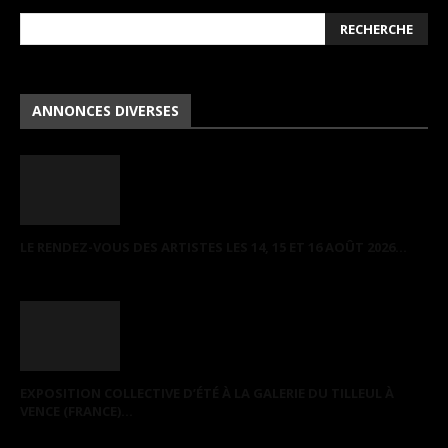
ANNONCES DIVERSES
LE RENDEZ-VOUS DES ARTISTES LES 14, 15 ET 16 AOÛT 2026...
EXPOSITION COLLECTIVE D’ÉTÉ À LA GALERIE DU TILLEUL À
VENCE (FRANCE)...