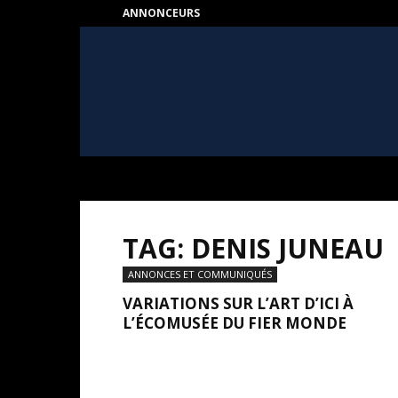
ANNONCEURS
HEART
–
Au
coeur
de
l'Art
TAG: DENIS JUNEAU
ANNONCES ET COMMUNIQUÉS
VARIATIONS SUR L’ART D’ICI À
L’ÉCOMUSÉE DU FIER MONDE