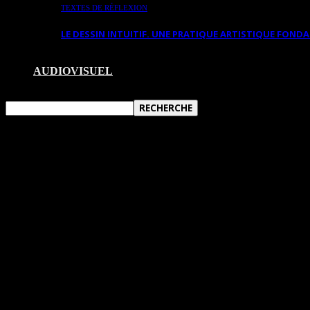
TEXTES DE RÉFLEXION
LE DESSIN INTUITIF. UNE PRATIQUE ARTISTIQUE FON
AUDIOVISUEL
PAYSAGES CÉLESTES, UNE OEUVRE EX
Par HeleneCaroline Fournier, experte en art et théoricienne de l’art, réd
UNE OEUVRE DE MAHESVARI
Paysages célestes
est une encre de Chine sur papier aqu
voit une chute d’eau et des arbres qui poussent sur les