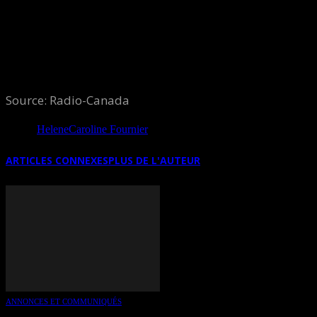
étape de ce monde connecté, relié, inter-relationnel
avec ses points positifs et… ses travers.
Source: Radio-Canada
Source
HeleneCaroline Fournier
ARTICLES CONNEXES
PLUS DE L'AUTEUR
ANNONCES ET COMMUNIQUÉS