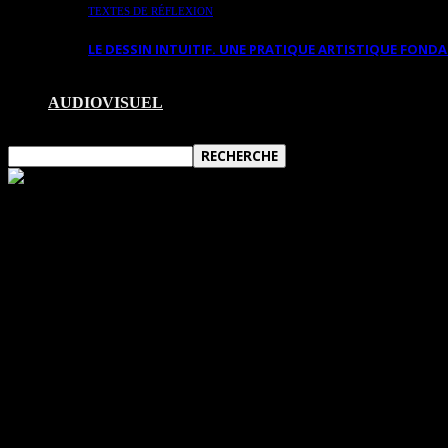
TEXTES DE RÉFLEXION
LE DESSIN INTUITIF. UNE PRATIQUE ARTISTIQUE FON
AUDIOVISUEL
LA RÉALITÉ VIRTUELLE AU SERVICE DE
La réalité virtuelle est utilisée en communication, dan
et scientifique. On la retrouve en architecture, en i
patrimone culturel. Elle est aussi utilisée dans les sci
nouveau. Il n’en est rien ! Avant les années 1950, la 
Descartes, dans son
Discours de la méthode
, émet l’hyp