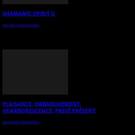
SHAMANIC SPIRIT II
OEUVRES EXPLIQUÉES
Pour une lecture éclairée de l'art contemporain - oeuvre expliquée
par l'herméneutique de l'art: Shamanic Spirit II de l'artiste: Pierre
Poulin - narration: HeleneCaroline Fournier - réalisation et
production: Art Total Multimedia - Libre de diffusion sur Internet
PLAISANCE, EMBARQUEMENT,
(H)ARBORESCENCE, PASSÉ PRÉSENT
OEUVRES EXPLIQUÉES
Pour une lecture éclairée de l’art contemporain, numéro 1 –
Explication de 4 peintures par l’herméneutique de l’art – Plaisance,