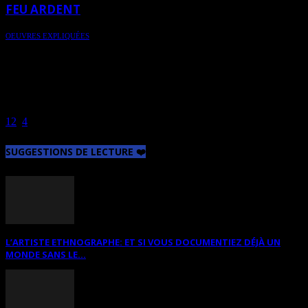
FEU ARDENT
OEUVRES EXPLIQUÉES
Feu Ardent est une oeuvre "qui semble habitée d'une vie autonome
qui représente un événement naturel dévorant tout sur son passage,
ce qui la lie étroitement à la souffrance. C'est aussi ce même élément
qui éclaire, qui réchauffe... d'où découle l'ambivalence positive
versus négative du feu". Feu Ardent est l’oeuvre de Suzanne
Lavigne.
1
2
3
4
Page 3 sur 4
SUGGESTIONS DE LECTURE ❤️
L’ARTISTE ETHNOGRAPHE: ET SI VOUS DOCUMENTIEZ DÉJÀ UN
MONDE SANS LE...