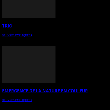
TRIO
OEUVRES EXPLIQUÉES
Pour une lecture éclairée de l'art contemporain - Oeuvre Trio de
Chantale Guy (Chaguy)
EMERGENCE DE LA NATURE EN COULEUR
OEUVRES EXPLIQUÉES
Pour une lecture éclairée de l'art contemporain - Oeuvre Émergence
de la nature en couleur de l'artiste Chantale Guy (Chaguy)