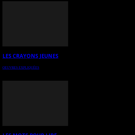
LES CRAYONS JEUNES
OEUVRES EXPLIQUÉES
Pour une lecture éclairée de l'art contemporain - Oeuvre Crayons
jeunes de l'artiste Chantale Guy (Chaguy)