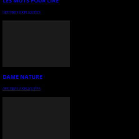
LES MOTS POUR LIRE
OEUVRES EXPLIQUÉES
Une oeuvre expliquée par l'herméneutique de l'art
DAME NATURE
OEUVRES EXPLIQUÉES
Oeuvre expliquée par l'herméneutique de l'art