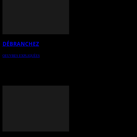
DÉBRANCHEZ
OEUVRES EXPLIQUÉES
"Débranchez" représente le port de Saint-Tropez en pleine lumière
du jour. La palette de couelurs est circonscrite dans une gamme
restreinte qui propose une certaine neutralité de coloris. Une lecture
au premier, deuxième et troisième degré est expliquée par une
narration. "Débranchez" est l'oeuvre de LO.