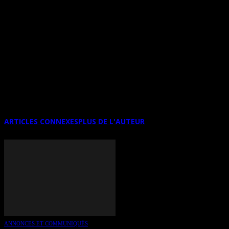
un salon de la Haute Façon française qui présente du
prêt-à-porter traditionnel de luxe. La Tour Blanche et
les Mines de Pierres est l’oeuvre de Muriel Cayet.
Une réalisation et une production Art Total
Multimedia. Concept proposé par HeleneCaroline
Fournier. (c) Art Total Multimedia, 2012
ARTICLES CONNEXES
PLUS DE L'AUTEUR
ANNONCES ET COMMUNIQUÉS