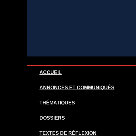
–
Au
coeur
de
l'Art
ACCUEIL
ANNONCES ET COMMUNIQUÉS
THÉMATIQUES
DOSSIERS
TEXTES DE RÉFLEXION