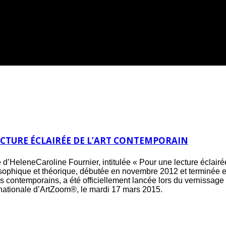
CTURE ÉCLAIRÉE DE L’ART CONTEMPORAIN
’HeleneCaroline Fournier, intitulée « Pour une lecture éclairée
ophique et théorique, débutée en novembre 2012 et terminée en j
es contemporains, a été officiellement lancée lors du vernissag
rnationale d’ArtZoom®, le mardi 17 mars 2015.