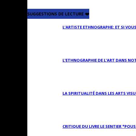
SUGGESTIONS DE LECTURE ❤️
L’ARTISTE ETHNOGRAPHE: ET SI VOU
L’ETHNOGRAPHIE DE L’ART DANS NOT
LA SPIRITUALITÉ DANS LES ARTS VISU
CRITIQUE DU LIVRE LE SENTIER *POUS