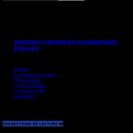
EMISSIONS, CHRONIQUES,
DOCUMENTAIRES
EMISSIONS, CHRONIQUES, DOCUMENTAIRES
PODCASTS
7 jours populaire
Dernier
Les articles en vedette
Plus populaire
7 jours populaire
Les mieux notés
Au hasard
Aucun article à afficher
SUGGESTIONS DE LECTURE ❤️