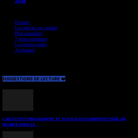
2026
Les articles en vedette
Dernier
Les articles en vedette
Plus populaire
7 jours populaire
Les mieux notés
Au hasard
Aucun article à afficher
SUGGESTIONS DE LECTURE ❤️
L’ARTISTE ETHNOGRAPHE: ET SI VOUS DOCUMENTIEZ DÉJÀ UN
MONDE SANS LE...