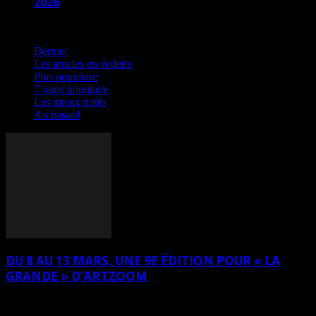
2026
Plus populaire
Dernier
Les articles en vedette
Plus populaire
7 jours populaire
Les mieux notés
Au hasard
DU 8 AU 13 MARS, UNE 9E ÉDITION POUR « LA
GRANDE » D’ARTZOOM
Du 8 au 13 mars, se tiendra la 9ème édition annuelle de « La
Grande Exposition Internationale d’ArtZoom », à L’Espace