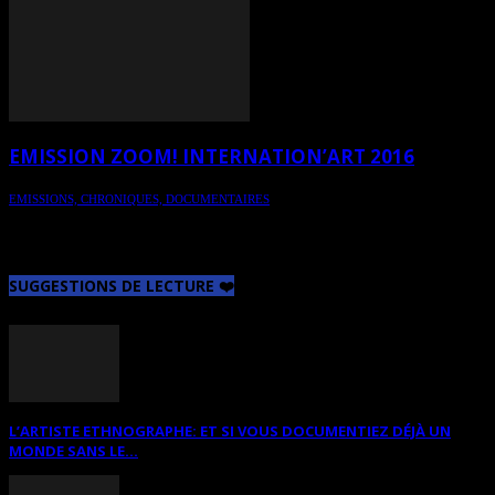
EMISSION ZOOM! INTERNATION’ART 2016
EMISSIONS, CHRONIQUES, DOCUMENTAIRES
L'émission Zoom ! de TVCOGECO présentée dans le cadre de
l'Internation'ART à Roberval en 2016
SUGGESTIONS DE LECTURE ❤️
L’ARTISTE ETHNOGRAPHE: ET SI VOUS DOCUMENTIEZ DÉJÀ UN
MONDE SANS LE...