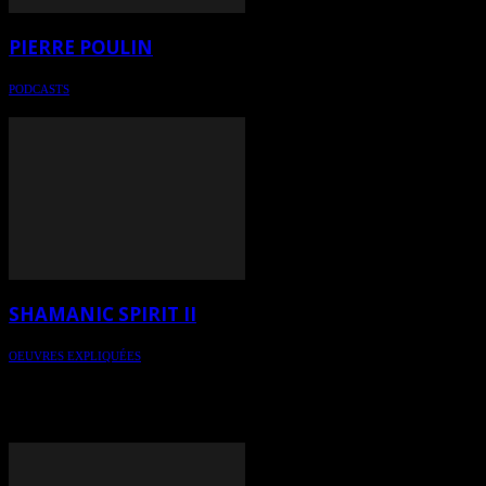
PIERRE POULIN
PODCASTS
Pierre Poulin, artiste peintre / Painter
SHAMANIC SPIRIT II
OEUVRES EXPLIQUÉES
Pour une lecture éclairée de l'art contemporain - oeuvre expliquée
par l'herméneutique de l'art: Shamanic Spirit II de l'artiste: Pierre
Poulin - narration: HeleneCaroline Fournier - réalisation et
production: Art Total Multimedia - Libre de diffusion sur Internet