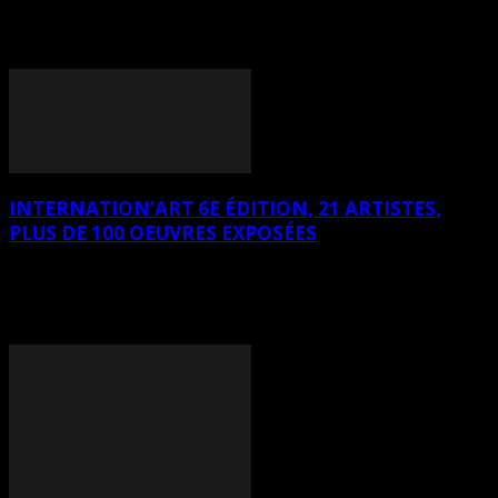
contemporain, galerie d’art située au 313 rue Saint-Jean à Québec.
Le vernissage se tiendra le mardi 8 mars 2016, de 17h à 19h, en
présence de certains artistes.
INTERNATION’ART 6E ÉDITION, 21 ARTISTES,
PLUS DE 100 OEUVRES EXPOSÉES
Du 1er avril au 1er juin à la Bibliothèque Georges-Henri-Lévesque
à Roberval sera présenté l'Internation'ART 6e édition. Le vernissage
aura lieu le vendredi 8 avril dès 17 heures en présence de
nombreuses personnalités.