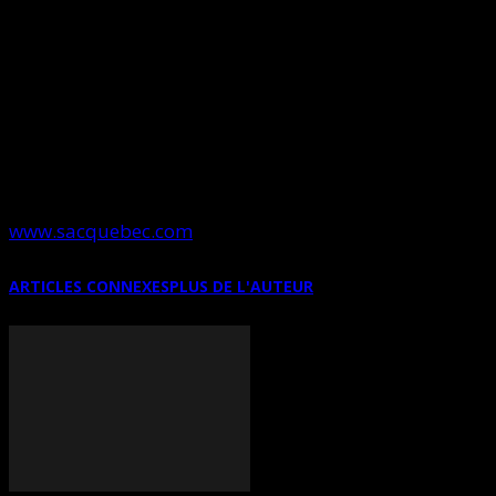
Heures
Dimanche, lundi, mardi et mercredi: de 10h à 17h
Vendredi et samedi: de 10h à 20h
Infos
www.sacquebec.com
ARTICLES CONNEXES
PLUS DE L'AUTEUR