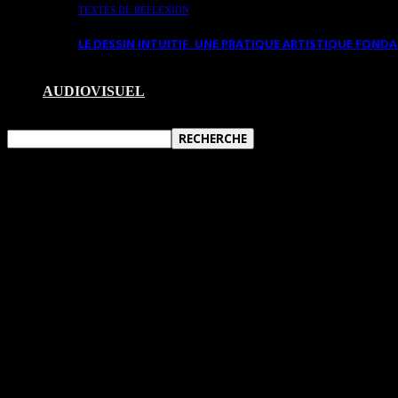
TEXTES DE RÉFLEXION
LE DESSIN INTUITIF. UNE PRATIQUE ARTISTIQUE FON
AUDIOVISUEL
VARIATIONS VOYAGES
Muriel Cayet est née le 3 septembre 1961 près de Paris (F
art thérapeute s’est spécialisée dans le récit de vie. Ré
personnel. Artiste peintre coloriste, on pourrait la qua
l’École du Louvre et est considérée comme une experte e
Elle expose régulièrement dans treize pays dont le Canad