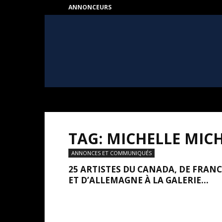
ANNONCEURS
HEART
–
Au
coeur
de
l'Art
TAG: MICHELLE MIC
ANNONCES ET COMMUNIQUÉS
25 ARTISTES DU CANADA, DE FRANC
ET D’ALLEMAGNE À LA GALERIE...