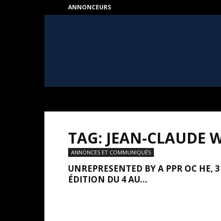
ANNONCEURS
HEART
–
Au
coeur
de
l'Art
TAG: JEAN-CLAUDE 
ANNONCES ET COMMUNIQUÉS
UNREPRESENTED BY A PPR OC HE, 3
ÉDITION DU 4 AU...