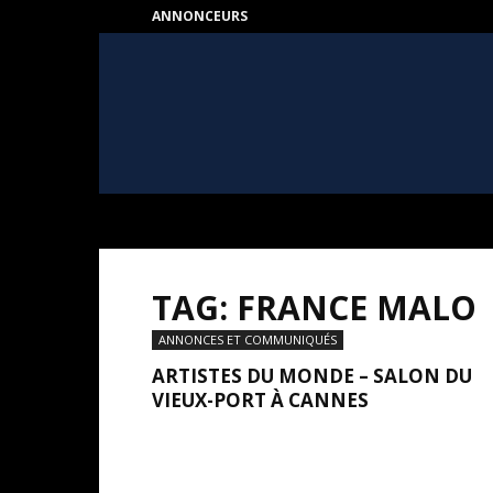
ANNONCEURS
HEART
–
Au
coeur
de
l'Art
TAG: FRANCE MALO
ANNONCES ET COMMUNIQUÉS
ARTISTES DU MONDE – SALON DU
VIEUX-PORT À CANNES