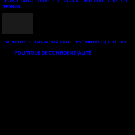
EXPOSITION COLLECTIVE D’ÉTÉ À LA GALERIE DU TILLEUL À VENCE
(FRANCE)...
EMPREINTES DE JOAN MIRO À L’ATELIER VÉRON DU 22 JUILLET AU...
POLITIQUE DE CONFIDENTIALITÉ
© Copyright Art Total Multimedia 2010-2026