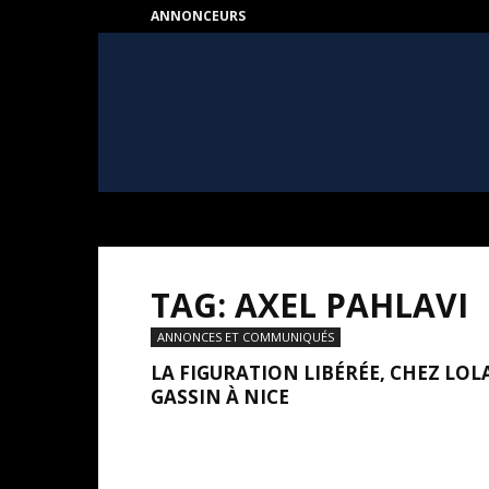
ANNONCEURS
HEART
–
Au
coeur
de
l'Art
TAG: AXEL PAHLAVI
ANNONCES ET COMMUNIQUÉS
LA FIGURATION LIBÉRÉE, CHEZ LOL
GASSIN À NICE