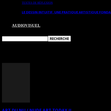
TEXTES DE RÉFLEXION
LE DESSIN INTUITIF. UNE PRATIQUE ARTISTIQUE FON
AUDIOVISUEL
TAG: ART DU NU
ART DU NU / NUDE ART TODAY II