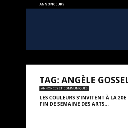
ANNONCEURS
HEART
–
Au
coeur
de
l'Art
TAG: ANGÈLE GOSSE
ANNONCES ET COMMUNIQUÉS
LES COULEURS S’INVITENT À LA 20E
FIN DE SEMAINE DES ARTS...