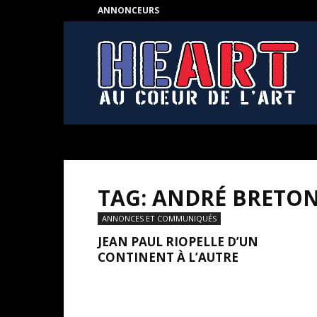
ANNONCEURS
HEART
–
Au
coeur
de
l'Art
TAG: ANDRÉ BRETO
ANNONCES ET COMMUNIQUÉS
JEAN PAUL RIOPELLE D’UN
CONTINENT À L’AUTRE