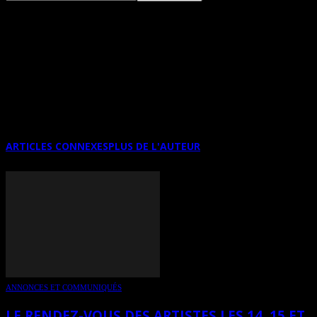
PORTRAITS DE BERNARD HILD À LA
MAIRIE DE MONT-SAINT-MARTIN DU
17 JANVIER AU 25 MARS 2023
ARTICLES CONNEXES
PLUS DE L'AUTEUR
ANNONCES ET COMMUNIQUÉS
LE RENDEZ-VOUS DES ARTISTES LES 14, 15 ET