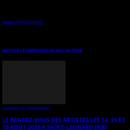
psychanalyste. 120 oeuvres exposées d’artistes de
trois continents différents, tous membres d’ArtZoom –
www.artzoom.org
ARTICLES CONNEXES
PLUS DE L'AUTEUR
ANNONCES ET COMMUNIQUÉS
LE RENDEZ-VOUS DES ARTISTES LES 14, 15 ET
16 AOÛT 2026 À SAINT-LÉONARD (NB)