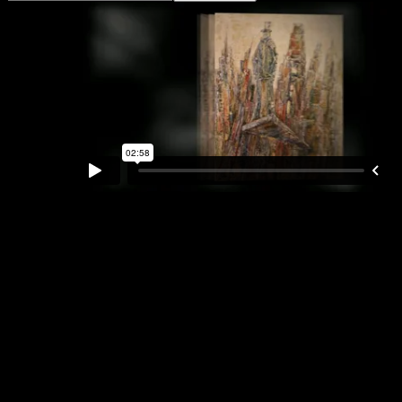
PODCAST D’ARTZOOM 86
Du 31 mars au 1er juin 2012, l’Internation’ART est
présenté à la Bibliothèque Georges-Henri-Lévesque,
située au 829 boul. St-Joseph, Roberval (Québec-
Canada). Le vernissage: le jeudi 5 avril 2012 à 17h.
Auteur conférencier invité: Guy Corneau,