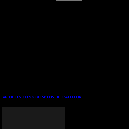
L’UNIVERS COLORÉ DE MANON
LECLERC EST À LA GALERIE 5
La Galerie 5 est située au 2365 rue St-Dominique à Jonquière
(Québec)
Une première exposition de Manon LeClerc qui
pratique l’art du dessin aux crayons de couleurs.
Le vernissage se tiendra le vendredi 21 avril à 18h00
ARTICLES CONNEXES
PLUS DE L'AUTEUR