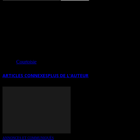
SALON DE LA PHOTOGRAPHIE LES 20
ET 21 SEPTEMBRE 2025 À
LONGUYOM (FRANCE)
Source
Courtoisie
ARTICLES CONNEXES
PLUS DE L'AUTEUR
ANNONCES ET COMMUNIQUÉS