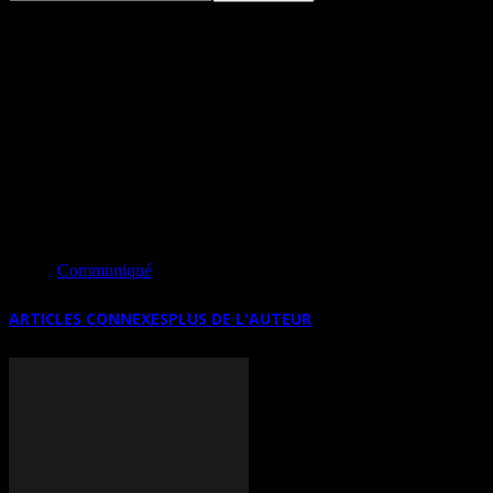
LUMIÈRES NOIRES DE JUDITH
ROTHCHILD JUSQU’AU 25 MAI À
GRAVELINES (FRANCE)
Source
Communiqué
ARTICLES CONNEXES
PLUS DE L'AUTEUR