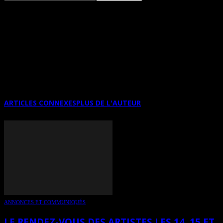
DU 3 AU 14 OCTOBRE, LES PETITS
PAPIERS SONT À L’ESPACE
CONTEMPORAIN
ARTICLES CONNEXES
PLUS DE L'AUTEUR
ANNONCES ET COMMUNIQUÉS
LE RENDEZ-VOUS DES ARTISTES LES 14, 15 ET