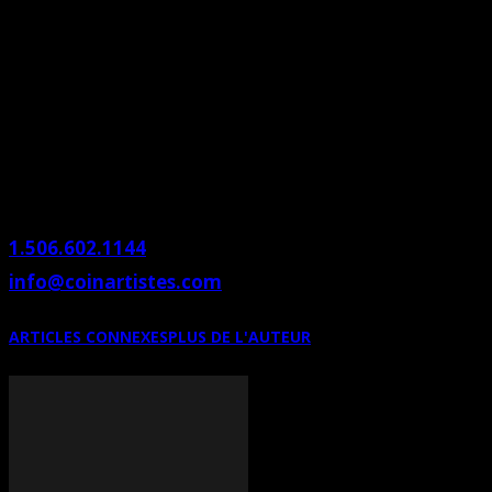
Peinture de LO
Le coin des artistes inc. – Nathalie Saulnier
Place St-Pierre
445, boul. St-Pierre O, local 113
Caraquet (Nouveau-Brunswick)
E1W 1A3 Canada
1.506.602.1144
info@coinartistes.com
ARTICLES CONNEXES
PLUS DE L'AUTEUR