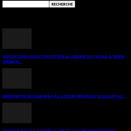
ANNONCES DIVERSES
EXPOSITION COLLECTIVE D’ÉTÉ À LA GALERIE DU TILLEUL À VENCE
(FRANCE)...
EMPREINTES DE JOAN MIRO À L’ATELIER VÉRON DU 22 JUILLET AU...
MARTINE BALATA & RENÉ JULLIEN À L’ATELIER VERON À PARIS