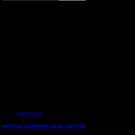
L’ANTIQUITÉ AU COIN DE LA RUE,
UNE EXPOSITION À PÉRIGUEUX
(FRANCE) DU 28 JUIN 2025 AU 8
MARS 2026
Source
Communiqué
ARTICLES CONNEXES
PLUS DE L'AUTEUR