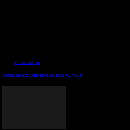
exposé à travers l’Europe, de Fribourg à Mulhouse, et
ses créations — allant des stèles funéraires aux
installations monumentales — ont été saluées pour
leur capacité à conjuguer tradition et modernité,
matière brute et expression poétique.
Source
Communiqué
ARTICLES CONNEXES
PLUS DE L'AUTEUR