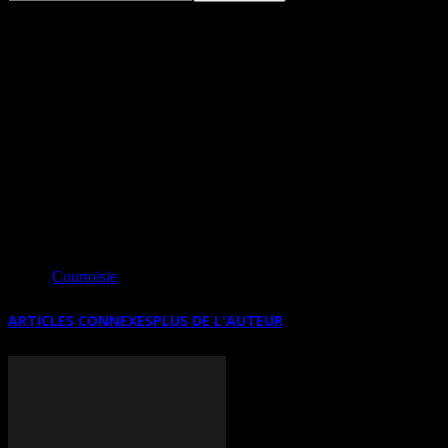
INDIA LEIRE / PEDRO OLIVEIRA DU 11
AVRIL AU 10 MAI À LA GALERIE
PRIMA (PARIS)
Source
Courtoisie
ARTICLES CONNEXES
PLUS DE L'AUTEUR