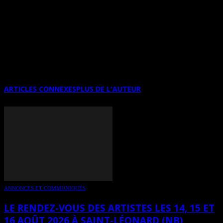
Avec ce livre et ses toiles, Jean Gaudreau nous offre ici
un véritable voyage dans l’univers de Van Gogh. Les
lecteurs auront la chance de redécouvrir les œuvres de
ce peintre mythique d’une autre façon: celle de Jean
Gaudreau.
ARTICLES CONNEXES
PLUS DE L'AUTEUR
ANNONCES ET COMMUNIQUÉS
LE RENDEZ-VOUS DES ARTISTES LES 14, 15 ET
16 AOÛT 2026 À SAINT-LÉONARD (NB)