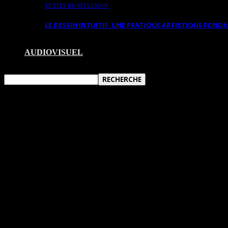
TEXTES DE RÉFLEXION
LE DESSIN INTUITIF. UNE PRATIQUE ARTISTIQUE FON
AUDIOVISUEL
GRANDS PRIX DE PEINTURE ET DE SC
Art Total Multimédia, agence d’artistes et galerie d’art
que le Grand Prix de Sculpture du CIAAZ 2012 a été dé
La cinquième édition de La Grande Exposition Internat
Saint-Jean à Québec. Seize artistes du Canada, de Fran
espace qui, chaque année depuis 2008, accueille cette 
Chaque année, le public est invité à voter pour son arti