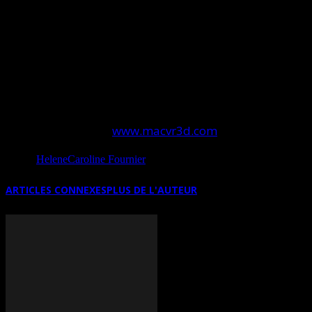
théoricienne de l’art canadienne qui est également la
commissaire de l’exposition. Certaines oeuvres
originales qui sont présentées dans le catalogue sont
en vente dans la boutique en ligne du Musée pour
toute la durée de l’exposition. L’exposition est visible
gratuitement sur Internet et dans un casque de réalité
virtuelle sur le site:
www.macvr3d.com
Source
HeleneCaroline Fournier
ARTICLES CONNEXES
PLUS DE L'AUTEUR